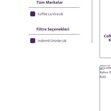
Tüm Markalar
Coffee La Viva (4)
Filtre Seçenekleri
Cof
K
İndirimli Ürünler (4)
Uyum
%5