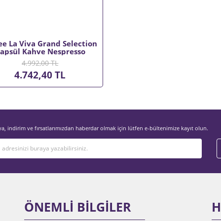
ee La Viva Grand Selection
apsül Kahve Nespresso
lu 30x5,3 gr (6x30 1 Koli)
4.992,00 TL
4.742,40 TL
, indirim ve fırsatlarımızdan haberdar olmak için lütfen e-bültenimize kayıt olun.
ÖNEMLİ BİLGİLER
H