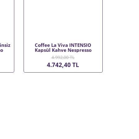
insiz
Coffee La Viva INTENSIO
so
Kapsül Kahve Nespresso
Koli)
Uyumlu 30x5,3 gr (6x30 1 Koli)
4.992,00 TL
4.742,40 TL