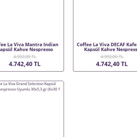
fee La Viva Mantra Indian
Coffee La Viva DECAF Kafe
apsül Kahve Nespresso
Kapsül Kahve Nespres
lu 30x5,3 gr (6x30 1 Koli)
Uyumlu 30x5,3 gr (6x30 1 
4.992,00 TL
4.992,00 TL
4.742,40 TL
4.742,40 TL