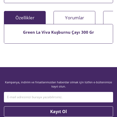
Özellikler
Yorumlar
Green La Viva Kuşburnu Çayı 300 Gr
Bu ürünün fiyat bilgisi, resim, ürün açıklamalarında ve diğer
konularda yetersiz gördüğünüz noktaları öneri formunu
Bu ürüne ilk yorumu siz yapın!
kullanarak tarafımıza iletebilirsiniz.
Görüş ve önerileriniz için teşekkür ederiz.
Yorum Yaz
Ürün resmi kalitesiz, bozuk veya görüntülenemiyor.
Kampanya, indirim ve fırsatlarımızdan haberdar olmak için lütfen e-bültenimize
Ürün açıklamasında eksik bilgiler bulunuyor.
kayıt olun.
Ürün bilgilerinde hatalar bulunuyor.
Ürün fiyatı diğer sitelerden daha pahalı.
Bu ürüne benzer farklı alternatifler olmalı.
Kayıt Ol