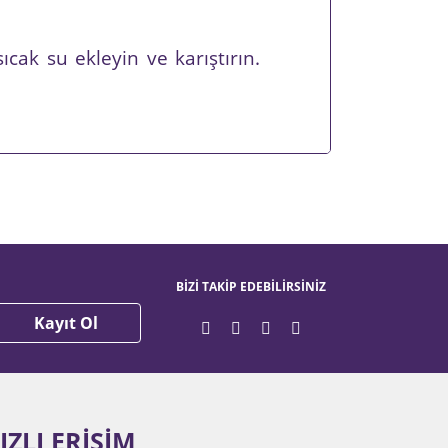
cak su ekleyin ve karıştırın.
fımıza iletebilirsiniz.
BİZİ TAKİP EDEBİLİRSİNİZ
Kayıt Ol
IZLI ERİŞİM