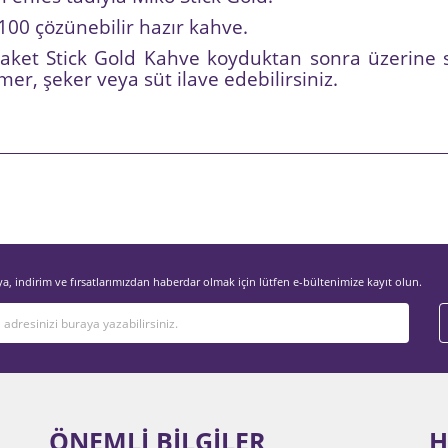
0 çözünebilir hazır kahve.
aket Stick Gold Kahve koyduktan sonra üzerine sı
er, şeker veya süt ilave edebilirsiniz.
e diğer konularda yetersiz gördüğünüz noktaları öneri formunu kullanarak tara
Bu ürüne ilk yorumu siz yapın!
Yorum Yaz
, indirim ve fırsatlarımızdan haberdar olmak için lütfen e-bültenimize kayıt olun.
ÖNEMLİ BİLGİLER
H