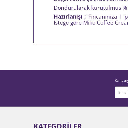
Dondurularak kurutulmuş %10
Hazırlanışı ;
Fincanınıza 1 p
İsteğe göre Miko Coffee Cream
Bu ürünün fiyat bilgisi, resim, ürün açıklamalarında v
Görüş ve önerileriniz için teşekkür ederiz.
Ürün resmi kalitesiz, bozuk veya görüntülenemiyor.
Ürün açıklamasında eksik bilgiler bulunuyor.
Kampanya
Ürün bilgilerinde hatalar bulunuyor.
Ürün fiyatı diğer sitelerden daha pahalı.
Bu ürüne benzer farklı alternatifler olmalı.
KATEGORİLER