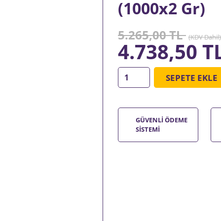
(1000x2 Gr)
5.265,00 TL
(KDV Dahil)
4.738,50 T
SEPETE EKLE
GÜVENLİ ÖDEME
SİSTEMİ