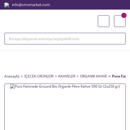
info@vinsmarket.com
ÜRÜN BİLGİSİ
Anasayfa
İÇECEK ÜRÜNLERİ
KAHVELER
ORGANİK KAHVE
Puro Fairt