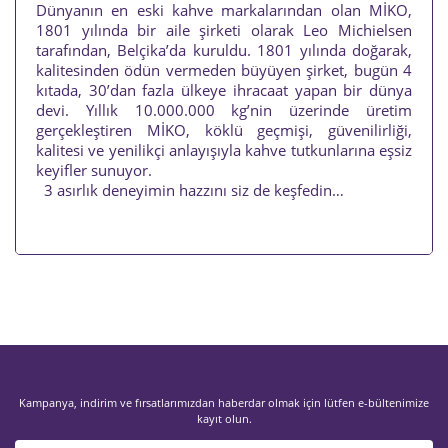
Dünyanın en eski kahve markalarından olan MİKO,
1801 yılında bir aile şirketi olarak Leo Michielsen
tarafından, Belçika’da kuruldu. 1801 yılında doğarak,
kalitesinden ödün vermeden büyüyen şirket, bugün 4
kıtada, 30’dan fazla ülkeye ihracaat yapan bir dünya
devi. Yıllık 10.000.000 kg’nin üzerinde üretim
gerçekleştiren MİKO, köklü geçmişi, güvenilirliği,
kalitesi ve yenilikçi anlayışıyla kahve tutkunlarına eşsiz
keyifler sunuyor.
3 asırlık deneyimin hazzını siz de keşfedin…
Bu ürünün fiyat bilgisi, resim, ürün açıklamalarında ve diğer
konularda yetersiz gördüğünüz noktaları öneri formunu
Bu ürüne ilk yorumu siz yapın!
kullanarak tarafımıza iletebilirsiniz.
Görüş ve önerileriniz için teşekkür ederiz.
Yorum Yaz
Ürün resmi kalitesiz, bozuk veya görüntülenemiyor.
Kampanya, indirim ve fırsatlarımızdan haberdar olmak için lütfen e-bültenimize
Ürün açıklamasında eksik bilgiler bulunuyor.
kayıt olun.
Ürün bilgilerinde hatalar bulunuyor.