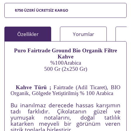
₺750 ÜZERİ ÜCRETSİZ KARGO
Özellikler
Yorumlar
Puro Fairtrade Ground Bio Organik Filtre
Kahve
%100Arabica
500 Gr (2x250 Gr)
Kahve Türü ;
Fairtrade (Adil Ticaret), BIO
Organik, Gölgede Yetiştirilmiş % 100 Arabica
Bu inanılmaz derecede hassas karışımın
tadı farklıdır. Çikolatanın güzel ve
yumuşak notalarını, doğal tatlılık
katarken meyveli bir görünüm veren
sitrik tonlarla birleştirir.