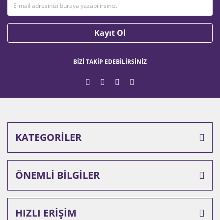
Ürün fiyatı diğer sitelerden daha pahalı.
Bu ürüne benzer farklı alternatifler olmalı.
Kayıt Ol
BİZİ TAKİP EDEBİLİRSİNİZ
Gönder
KATEGORİLER
ÖNEMLİ BİLGİLER
HIZLI ERİŞİM